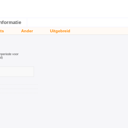
Informatie
ats
Ander
Uitgebreid
enperiode voor
d)