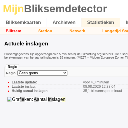
Mijn
Bliksemdetector
Bliksemkaarten
Archieven
Statistieken
Bliksem
Station
Netwerk
Langetijd St
Actuele inslagen
Bliksemgegevens zijn opgevraagd elke 5 minuten bij de Blitzortung.org servers. De tuss
berekeningen van het aantal inslagen is 15 minuten. (MEZT = Midden Europese Zomer Tij
Regio
Regio:
Laatste update:
voor 4,3 minuten
Laatste inslag:
08.08.2026 12:33:04
Huidig aantal inslagen:
35,1 bliksems per minuut