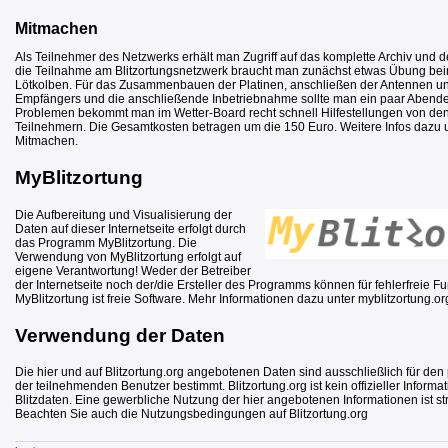
Mitmachen
Als Teilnehmer des Netzwerks erhält man Zugriff auf das komplette Archiv und det
die Teilnahme am Blitzortungsnetzwerk braucht man zunächst etwas Übung b
Lötkolben. Für das Zusammenbauen der Platinen, anschließen der Antennen u
Empfängers und die anschließende Inbetriebnahme sollte man ein paar Abende
Problemen bekommt man im Wetter-Board recht schnell Hilfestellungen von de
Teilnehmern. Die Gesamtkosten betragen um die 150 Euro. Weitere Infos dazu un
Mitmachen.
MyBlitzortung
Die Aufbereitung und Visualisierung der
Daten auf dieser Internetseite erfolgt durch
das Programm MyBlitzortung. Die
Verwendung von MyBlitzortung erfolgt auf
eigene Verantwortung! Weder der Betreiber
der Internetseite noch der/die Ersteller des Programms können für fehlerfreie F
MyBlitzortung ist freie Software. Mehr Informationen dazu unter myblitzortung.or
Verwendung der Daten
Die hier und auf Blitzortung.org angebotenen Daten sind ausschließlich für de
der teilnehmenden Benutzer bestimmt. Blitzortung.org ist kein offizieller Informat
Blitzdaten. Eine gewerbliche Nutzung der hier angebotenen Informationen ist st
Beachten Sie auch die Nutzungsbedingungen auf Blitzortung.org