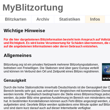
MyBlitzortung
Blitzkarten
Archiv
Statistiken
Infos
Wichtige Hinweise
Für die hier dargebotenen Blitzinformation besteht kein Anspruch auf Vollstän
und Richtigkeit. Es wird keine Verantwortung für Schäden übernommen, die
auf die angebotenen Informationen oder deren Gebrauch entstehen.
Allgemeines
Blitzortung.org ist ein privates Netzwerk mehrerer Blitzortungsstationen,
betrieben von Freiwilligen. Die Stationen sind über ganz Europa verteilt
und können im Verbund den Ort und Zeitpunkt eines Blitzes registrieren.
Genauigkeit
Durch die hohe Stationsdichte innerhalb Deutschlands ist die Genauigkeit der 
Bereich bereits sehr gut, was anhand von Vergleichen mit kommerziellen Diens
werden konnte. Physikalisch bedingt kann die Stelle eines Blitzeinschlags jedo
werden, da jeder Blitz eine gewisse Ausdehnung im Bereich von mindestens m
hat. In bestimmten Konstellationen können auch Fehl-Blitze angezeigt werden, al
aufgetreten sind. Geortete Blitze werden spätestens eine Minute später auf Blit
und sind dann kurz darauf auch auf dieser Internetseite verfügbar.