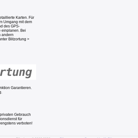
aillierte Karten. Für
eim Umgang mit dem
nd des GPS-
 einplanen. Bei
n andern
ter Blitzortung >
unktion Garantieren.
g.
n privaten Gebrauch
ionsdienst für
rengstens verboten!