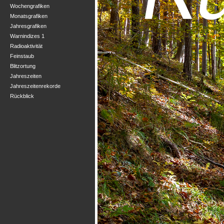
Wochengrafiken
Monatsgrafiken
Jahresgrafiken
Warnindizes 1
Radioaktivität
Feinstaub
Blitzortung
Jahreszeiten
Jahreszeitenrekorde
Rückblick