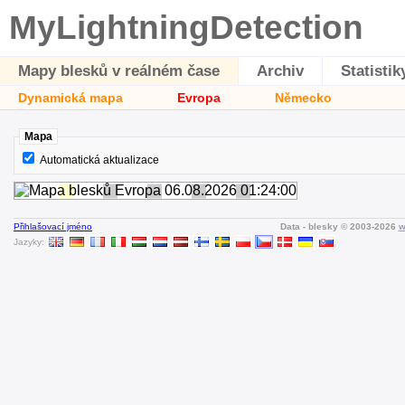
MyLightningDetection
Mapy blesků v reálném čase
Archiv
Statistik
Dynamická mapa
Evropa
Německo
Mapa
Automatická aktualizace
Přihlašovací jméno
Data - blesky © 2003-2026
w
Jazyky: